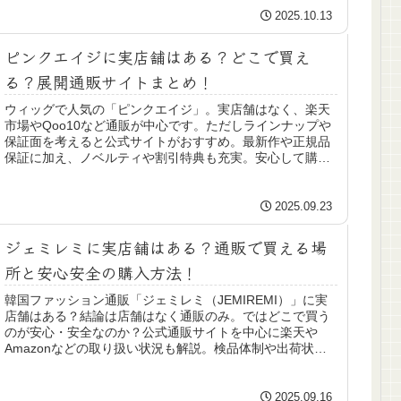
2025.10.13
ピンクエイジに実店舗はある？どこで買え
る？展開通販サイトまとめ！
ウィッグで人気の「ピンクエイジ」。実店舗はなく、楽天
市場やQoo10など通販が中心です。ただしラインナップや
保証面を考えると公式サイトがおすすめ。最新作や正規品
保証に加え、ノベルティや割引特典も充実。安心して購入
するならまずは公式通販をチェックしましょう。
2025.09.23
ジェミレミに実店舗はある？通販で買える場
所と安心安全の購入方法！
韓国ファッション通販「ジェミレミ（JEMIREMI）」に実
店舗はある？結論は店舗はなく通販のみ。ではどこで買う
のが安心・安全なのか？公式通販サイトを中心に楽天や
Amazonなどの取り扱い状況も解説。検品体制や出荷状況
の通知など、公式で購入するメリットもまとめました。
2025.09.16