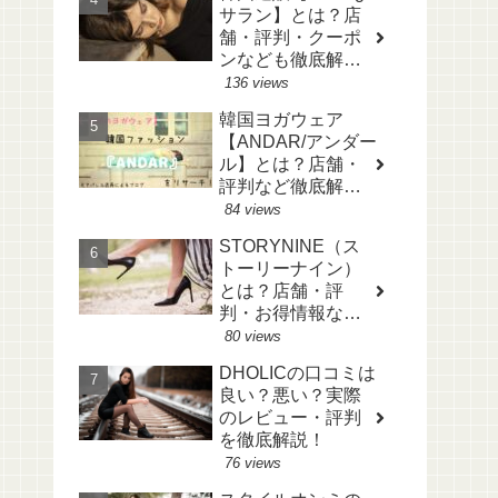
サラン】とは？店
舗・評判・クーポ
ンなども徹底解
説！
136 views
韓国ヨガウェア
【ANDAR/アンダー
ル】とは？店舗・
評判など徹底解
説！
84 views
STORYNINE（ス
トーリーナイン）
とは？店舗・評
判・お得情報など
も徹底解説！
80 views
DHOLICの口コミは
良い？悪い？実際
のレビュー・評判
を徹底解説！
76 views