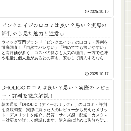
い…」とお悩みの方にオススメです。
2025.10.19
ピンクエイジの口コミは良い？悪い？実際の
評判から見た魅力と注意点
ウィッグ専門ブランド「ピンクエイジ」の口コミ・評判を
徹底調査！「自然でバレない」「初めてでも扱いやすい」
と高評価が多く、コスパの良さも人気の理由。一方で色味
や毛量に個人差があるとの声も。安心して購入するなら、
正規保証と特典が充実した公式サイトがおすすめです。
2025.10.17
DHOLICの口コミは良い？悪い？実際のレビュ
ー・評判を徹底解説！
韓国通販「DHOLIC（ディーホリック）」の口コミ・評判
を徹底調査！実際に買った人のレビューから見えたメリッ
ト・デメリットを紹介。品質・サイズ感・配送・カスタマ
ー対応まで詳しく解説します。購入前に読めば失敗を防げ
る安心ガイドです。