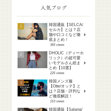
人気ブログ
韓国通販【SELCA/
セルカ】とは？店
舗や口コミなど徹
底まとめ！
365 views
DHOLIC（ディーホ
リック）の超可愛
いモデルさん総ま
とめ【10選】
225 views
韓国メンズ服
【Otte/オッテ】と
は？店舗・評判な
ど徹底解説！
153 views
韓国通販【Salang/