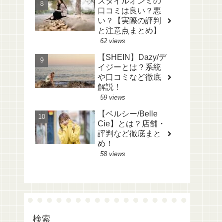
スタイルオンミの
口コミは良い？悪
い？【実際の評判
と注意点まとめ】
62 views
【SHEIN】Dazy/デ
イジーとは？系統
や口コミなど徹底
解説！
59 views
【ベルシー/Belle
Cie】とは？店舗・
評判など徹底まと
め！
58 views
検索