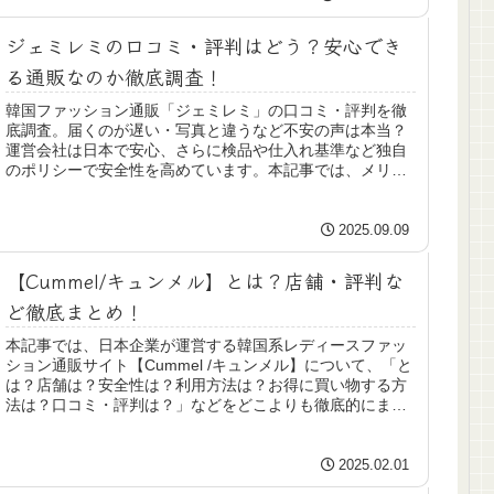
ジェミレミの口コミ・評判はどう？安心でき
る通販なのか徹底調査！
韓国ファッション通販「ジェミレミ」の口コミ・評判を徹
底調査。届くのが遅い・写真と違うなど不安の声は本当？
運営会社は日本で安心、さらに検品や仕入れ基準など独自
のポリシーで安全性を高めています。本記事では、メリッ
トだけでなくデメリットまでしっかりと解説していきま
す。
2025.09.09
【Cummel/キュンメル】とは？店舗・評判な
ど徹底まとめ！
本記事では、日本企業が運営する韓国系レディースファッ
ション通販サイト【Cummel /キュンメル】について、「と
は？店舗は？安全性は？利用方法は？お得に買い物する方
法は？口コミ・評判は？」などをどこよりも徹底的にまと
めています。
2025.02.01