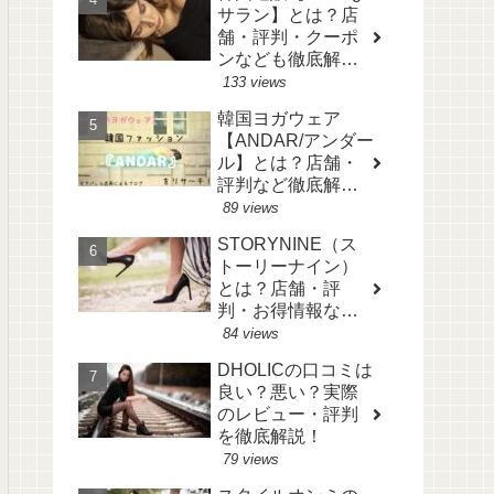
サラン】とは？店
舗・評判・クーポ
ンなども徹底解
説！
133 views
韓国ヨガウェア
【ANDAR/アンダー
ル】とは？店舗・
評判など徹底解
説！
89 views
STORYNINE（ス
トーリーナイン）
とは？店舗・評
判・お得情報など
も徹底解説！
84 views
DHOLICの口コミは
良い？悪い？実際
のレビュー・評判
を徹底解説！
79 views