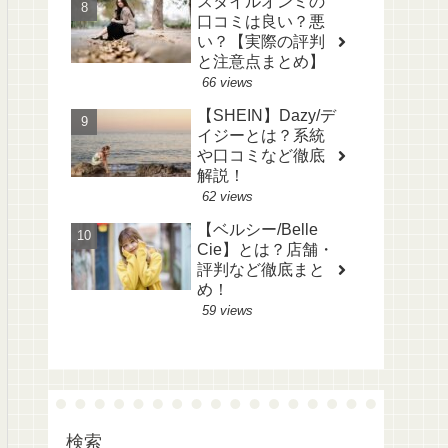
スタイルオンミの
口コミは良い？悪
い？【実際の評判
と注意点まとめ】
66 views
【SHEIN】Dazy/デ
イジーとは？系統
や口コミなど徹底
解説！
62 views
【ベルシー/Belle
Cie】とは？店舗・
評判など徹底まと
め！
59 views
検索