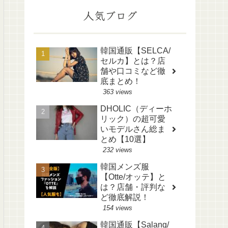
人気ブログ
韓国通販【SELCA/
セルカ】とは？店
舗や口コミなど徹
底まとめ！
363 views
DHOLIC（ディーホ
リック）の超可愛
いモデルさん総ま
とめ【10選】
232 views
韓国メンズ服
【Otte/オッテ】と
は？店舗・評判な
ど徹底解説！
154 views
韓国通販【Salang/